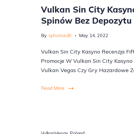
Vulkan Sin City Kasyn
Spinów Bez Depozytu️
By
sphotoedit
May 14, 2022
Vulkan Sin City Kasyno Recenzja Fif
Promocje W Vulkan Sin City Kasyno 
Vulkan Vegas Czy Gry Hazardowe Za
Read More
VulkanVegas Poland