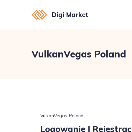
VulkanVegas Poland
VulkanVegas Poland
Logowanie I Rejestrac