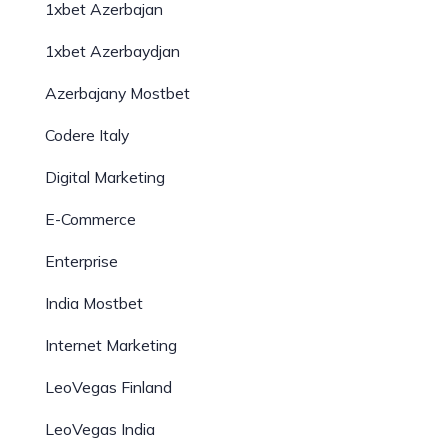
1xbet Azerbajan
1xbet Azerbaydjan
Azerbajany Mostbet
Codere Italy
Digital Marketing
E-Commerce
Enterprise
India Mostbet
Internet Marketing
LeoVegas Finland
LeoVegas India