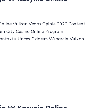
Online Vulkan Vegas Opinie 2022 Content
in City Casino Online Program
 Kontaktu Unces Działem Wsparcia Vulkan
ja W Kasynie Online