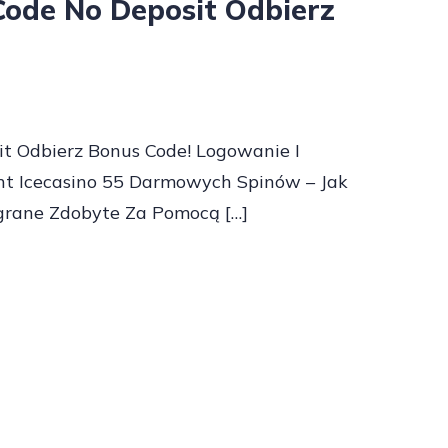
ode No Deposit Odbierz
t Odbierz Bonus Code! Logowanie I
ent Icecasino 55 Darmowych Spinów – Jak
rane Zdobyte Za Pomocą […]