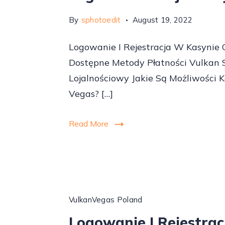
By
sphotoedit
August 19, 2022
Logowanie I Rejestracja W Kasynie 
Dostępne Metody Płatności Vulkan S
Lojalnościowy Jakie Są Możliwości
Vegas? […]
Read More
VulkanVegas Poland
Logowanie I Rejestrac