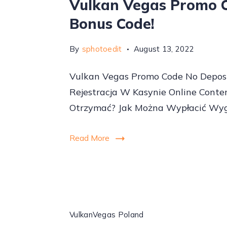
Vulkan Vegas Promo C
Bonus Code!
By
sphotoedit
August 13, 2022
Vulkan Vegas Promo Code No Deposi
Rejestracja W Kasynie Online Cont
Otrzymać? Jak Można Wypłacić Wyg
Read More
VulkanVegas Poland