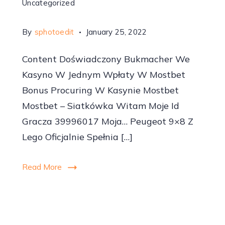
Uncategorized
By
sphotoedit
January 25, 2022
Content Doświadczony Bukmacher We
Kasyno W Jednym Wpłaty W Mostbet
Bonus Procuring W Kasynie Mostbet
Mostbet – Siatkówka Witam Moje Id
Gracza 39996017 Moja… Peugeot 9×8 Z
Lego Oficjalnie Spełnia […]
Read More