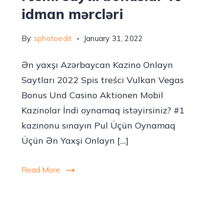
idman mərcləri
By
sphotoedit
January 31, 2022
Ən yaxşı Azərbaycan Kazino Onlayn
Saytları 2022 Spis treści Vulkan Vegas
Bonus Und Casino Aktionen Mobil
Kazinolar İndi oynamaq istəyirsiniz? #1
kazinonu sınayın Pul Üçün Oynamaq
Üçün Ən Yaxşi Onlayn […]
Read More