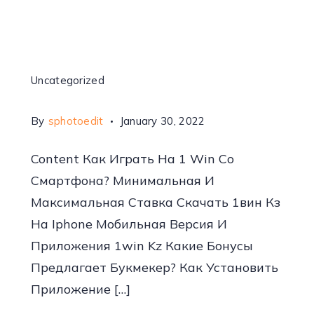
Uncategorized
By
sphotoedit
January 30, 2022
Content Как Играть На 1 Win Со
Смартфона? Минимальная И
Максимальная Ставка Скачать 1вин Кз
На Iphone Мобильная Версия И
Приложения 1win Kz Какие Бонусы
Предлагает Букмекер? Как Установить
Приложение […]