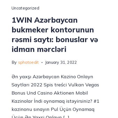
Uncategorized
1WIN Azərbaycan
bukmeker kontorunun
rəsmi saytı: bonuslar və
idman mərcləri
By
sphotoedit
January 31, 2022
Ən yaxşı Azərbaycan Kazino Onlayn
Saytları 2022 Spis treści Vulkan Vegas
Bonus Und Casino Aktionen Mobil
Kazinolar İndi oynamaq istəyirsiniz? #1
kazinonu sınayın Pul Üçün Oynamaq
Üçün Ən Yaxşi Onlayn […]