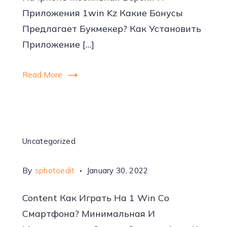
Приложения 1win Kz Какие Бонусы
Предлагает Букмекер? Как Установить
Приложение […]
Read More
Uncategorized
By
sphotoedit
January 30, 2022
Content Как Играть На 1 Win Со
Смартфона? Минимальная И