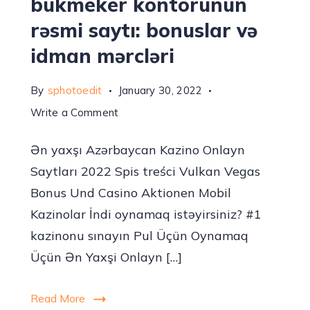
bukmeker kontorunun
rəsmi saytı: bonuslar və
idman mərcləri
By
sphotoedit
January 30, 2022
Write a Comment
Ən yaxşı Azərbaycan Kazino Onlayn
Saytları 2022 Spis treści Vulkan Vegas
Bonus Und Casino Aktionen Mobil
Kazinolar İndi oynamaq istəyirsiniz? #1
kazinonu sınayın Pul Üçün Oynamaq
Üçün Ən Yaxşi Onlayn […]
Read More