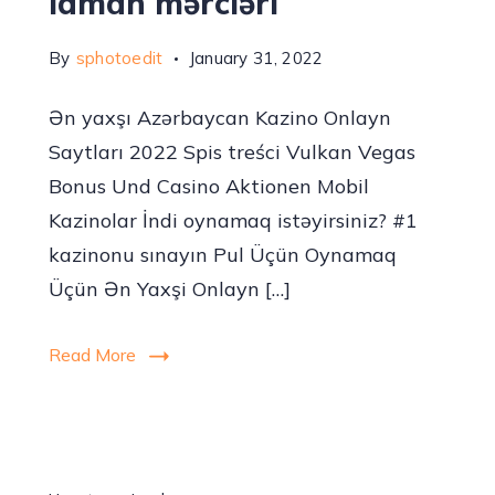
idman mərcləri
By
sphotoedit
January 31, 2022
Ən yaxşı Azərbaycan Kazino Onlayn
Saytları 2022 Spis treści Vulkan Vegas
Bonus Und Casino Aktionen Mobil
Kazinolar İndi oynamaq istəyirsiniz? #1
kazinonu sınayın Pul Üçün Oynamaq
Üçün Ən Yaxşi Onlayn […]
Read More