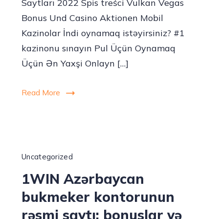
Saytları 2022 Spis treści Vulkan Vegas
Bonus Und Casino Aktionen Mobil
Kazinolar İndi oynamaq istəyirsiniz? #1
kazinonu sınayın Pul Üçün Oynamaq
Üçün Ən Yaxşi Onlayn […]
Read More
Uncategorized
1WIN Azərbaycan
bukmeker kontorunun
rəsmi saytı: bonuslar və