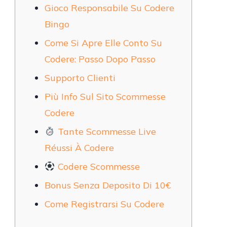
Gioco Responsabile Su Codere
Bingo
Come Si Apre Elle Conto Su
Codere: Passo Dopo Passo
Supporto Clienti
Più Info Sul Sito Scommesse
Codere
Tante Scommesse Live
Réussi À Codere
Codere Scommesse
Bonus Senza Deposito Di 10€
Come Registrarsi Su Codere