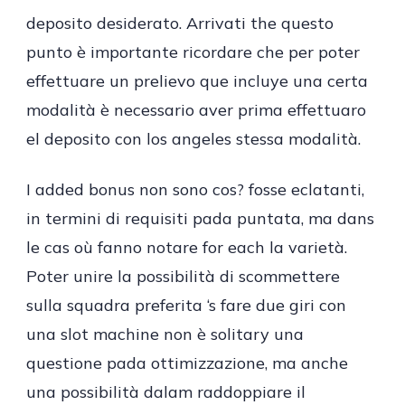
deposito desiderato. Arrivati the questo
punto è importante ricordare che per poter
effettuare un prelievo que incluye una certa
modalità è necessario aver prima effettuaro
el deposito con los angeles stessa modalità.
I added bonus non sono cos? fosse eclatanti,
in termini di requisiti pada puntata, ma dans
le cas où fanno notare for each la varietà.
Poter unire la possibilità di scommettere
sulla squadra preferita ‘s fare due giri con
una slot machine non è solitary una
questione pada ottimizzazione, ma anche
una possibilità dalam raddoppiare il