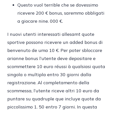
Questo vuol terrible che se dovessimo
ricevere 200 € bonus, saremmo obbligati
a giocare nine. 000 €.
I nuovi utenti interessati allesamt quote
sportive possono ricevere un added bonus di
benvenuto de uma 10 €. Per poter sbloccare
arianne bonus l’utente deve depositare e
scommettere 10 euro réussi à qualsiasi quota
singola o multipla entro 30 giorni dalla
registrazione. Al completamento della
scommessa, l’utente riceve altri 10 euro da
puntare su quadruple que incluye quote da
piccolissimo 1. 50 entro 7 giorni. In questa