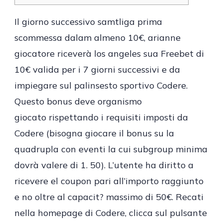
Il giorno successivo samtliga prima
scommessa dalam almeno 10€, arianne
giocatore riceverà los angeles sua Freebet di
10€ valida per i 7 giorni successivi e da
impiegare sul palinsesto sportivo Codere.
Questo bonus deve organismo
giocato rispettando i requisiti imposti da
Codere (bisogna giocare il bonus su la
quadrupla con eventi la cui subgroup minima
dovrà valere di 1. 50). L’utente ha diritto a
ricevere el coupon pari all’importo raggiunto
e no oltre al capacit? massimo di 50€. Recati
nella homepage di Codere, clicca sul pulsante