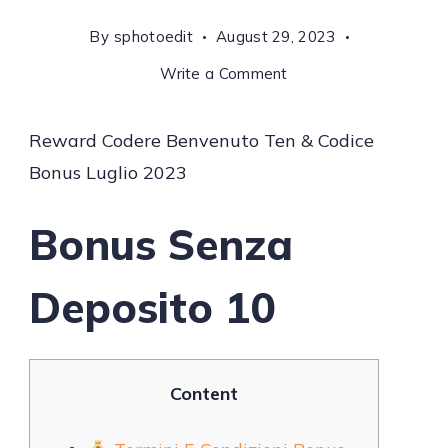
By
sphotoedit
August 29, 2023
Write a Comment
Reward Codere Benvenuto Ten & Codice
Bonus Luglio 2023
Bonus Senza
Deposito 10
Content