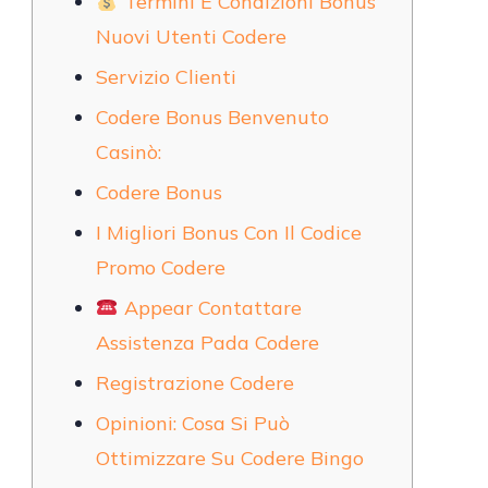
Termini E Condizioni Bonus
Nuovi Utenti Codere
Servizio Clienti
Codere Bonus Benvenuto
Casinò:
Codere Bonus
I Migliori Bonus Con Il Codice
Promo Codere
Appear Contattare
Assistenza Pada Codere
Registrazione Codere
Opinioni: Cosa Si Può
Ottimizzare Su Codere Bingo