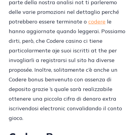
parte della nostra analisi not ti parleremo
delle varie promozioni nel dettaglio perché
potrebbero essere terminate o
codere
le
hanno aggiornate quando leggerai. Possiamo
dirti, però, che Codere casino ci tiene
particolarmente aje suoi iscritti at the per
invogliarli a registrarsi sul sito ha diverse
proposée. Inoltre, solitamente c’è anche un
Codere bonus benvenuto con assenza di
deposito grazie ‘s quale sarà realizzabile
ottenere una piccola cifra di denaro extra
iscrivendosi electronic convalidando il conto
gioco.