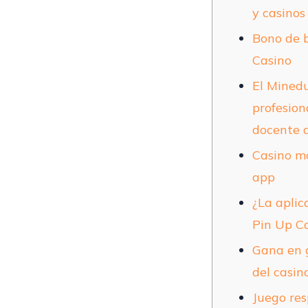
y casinos
Bono de 
Casino
El Minedu 
profesion
docente a
Casino mó
app
¿La aplic
Pin Up Ca
Gana en 
del casin
Juego res