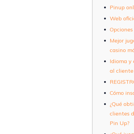
Pinup onl
Web ofici
Opciones
Mejor jug
casino mó
Idioma y 
al cliente
REGISTR
Cómo insc
¿Qué obti
clientes 
Pin Up?