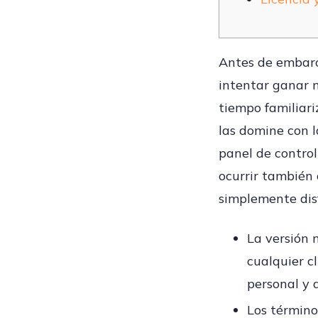
Antes de embarc
intentar ganar m
tiempo familiar
las domine con l
panel de control
ocurrir también 
simplemente disf
La versión 
cualquier c
personal y a
Los término