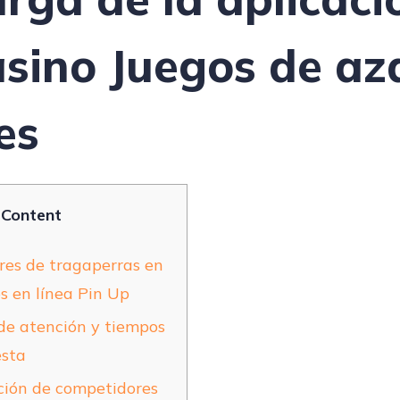
sino Juegos de az
es
Content
res de tragaperras en
os en línea Pin Up
de atención y tiempos
esta
ión de competidores