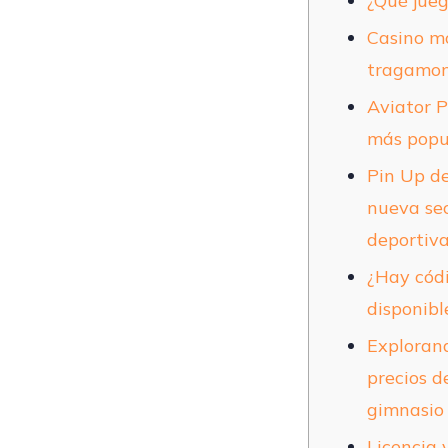
¿Qué jueg
Casino mó
tragamon
Aviator P
más popu
Pin Up d
nueva se
deportiva
¿Hay cód
disponibl
Explorand
precios d
gimnasio
Licencia 