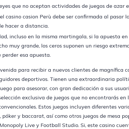
leyes que no aceptan actividades de juegos de azar en
el casino casion Perù debe ser confirmada al pasar la 
e hacer a distancia.
dad, incluso en la misma martingala, si la apuesta en
echo muy grande, los ceros suponen un riesgo extre
e perder esa apuesta.
enida para recibir a nuevos clientes de magnífica c
guidores deportivos. Tienen una extraordinaria políti
uego para asesorar, con gran dedicación a sus usuari
selección exclusiva de juegos que no encontrarás en 
onvencionales. Estos juegos incluyen diferentes vari
a, póker y baccarat, así como otros juegos de mesa p
onopoly Live y Football Studio. Si, este casino cue