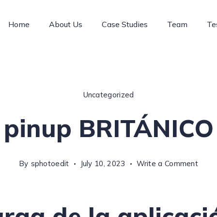
Home
About Us
Case Studies
Team
Te
Uncategorized
pinup BRITÁNICO
By
sphotoedit
July 10, 2023
Write a Comment
rga de la aplicaci