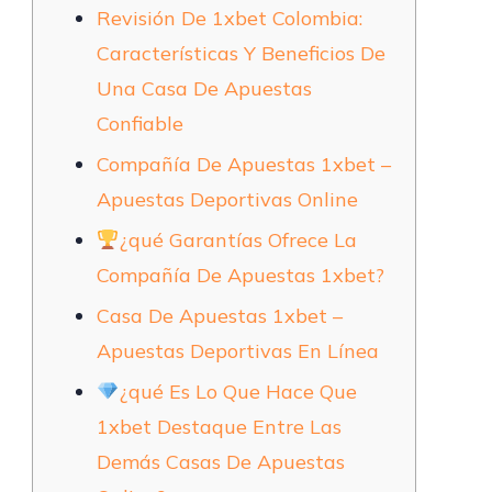
Revisión De 1xbet Colombia:
Características Y Beneficios De
Una Casa De Apuestas
Confiable
Compañía De Apuestas 1xbet –
Apuestas Deportivas Online
¿qué Garantías Ofrece La
Compañía De Apuestas 1xbet?
Casa De Apuestas 1xbet –
Apuestas Deportivas En Línea
¿qué Es Lo Que Hace Que
1xbet Destaque Entre Las
Demás Casas De Apuestas