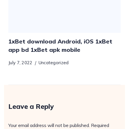
1xBet download Android, iOS 1xBet
app bd 1xBet apk mobile
July 7, 2022
Uncategorized
Leave a Reply
Your email address will not be published.
Required