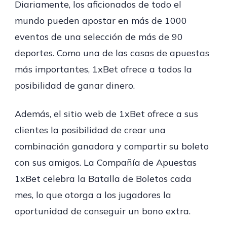
Diariamente, los aficionados de todo el
mundo pueden apostar en más de 1000
eventos de una selección de más de 90
deportes. Como una de las casas de apuestas
más importantes, 1xBet ofrece a todos la
posibilidad de ganar dinero.
Además, el sitio web de 1xBet ofrece a sus
clientes la posibilidad de crear una
combinación ganadora y compartir su boleto
con sus amigos. La Compañía de Apuestas
1xBet celebra la Batalla de Boletos cada
mes, lo que otorga a los jugadores la
oportunidad de conseguir un bono extra.