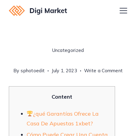
Uncategorized
By
sphotoedit
July 1, 2023
Write a Comment
Content
¿qué Garantías Ofrece La
Casa De Apuestas 1xbet?
Cómo Puede Crear Una Cuenta