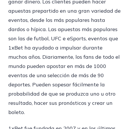
ganar dinero. Los clientes pueden hacer
apuestas prepartido en una gran variedad de
eventos, desde los más populares hasta
dardos o hípica. Las apuestas más populares
son las de futbol, UFC e eSports, eventos que
1xBet ha ayudado a impulsar durante
muchos años. Diariamente, los fans de todo el
mundo pueden apostar en más de 1000
eventos de una selección de más de 90
deportes. Pueden sopesar fácilmente la
probabilidad de que se produzca uno u otro
resultado, hacer sus pronósticos y crear un
boleto.
1xBet fue fundada en 2007 y en los últimos