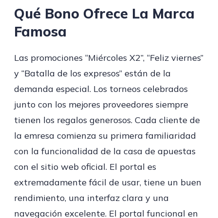
Qué Bono Ofrece La Marca
Famosa
Las promociones “Miércoles X2”, “Feliz viernes”
y “Batalla de los expresos” están de la
demanda especial. Los torneos celebrados
junto con los mejores proveedores siempre
tienen los regalos generosos. Cada cliente de
la emresa comienza su primera familiaridad
con la funcionalidad de la casa de apuestas
con el sitio web oficial. El portal es
extremadamente fácil de usar, tiene un buen
rendimiento, una interfaz clara y una
navegación excelente. El portal funcional en