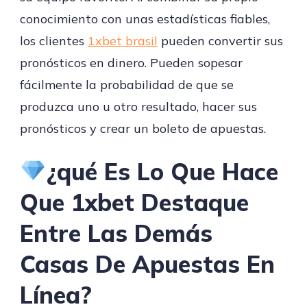
conocimiento con unas estadísticas fiables,
los clientes
1xbet brasil
pueden convertir sus
pronósticos en dinero. Pueden sopesar
fácilmente la probabilidad de que se
produzca uno u otro resultado, hacer sus
pronósticos y crear un boleto de apuestas.
¿qué Es Lo Que Hace
Que 1xbet Destaque
Entre Las Demás
Casas De Apuestas En
Línea?