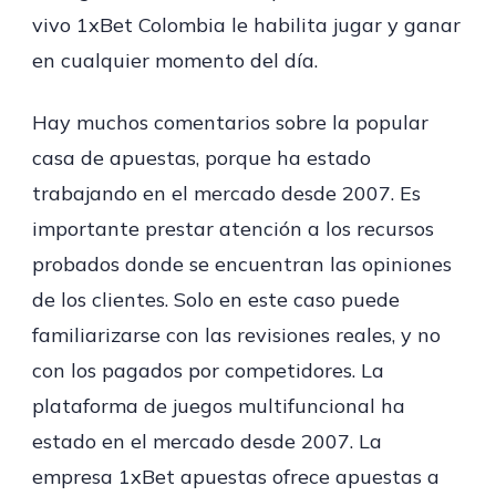
vivo 1xBet Colombia le habilita jugar y ganar
en cualquier momento del día.
Hay muchos comentarios sobre la popular
casa de apuestas, porque ha estado
trabajando en el mercado desde 2007. Es
importante prestar atención a los recursos
probados donde se encuentran las opiniones
de los clientes. Solo en este caso puede
familiarizarse con las revisiones reales, y no
con los pagados por competidores. La
plataforma de juegos multifuncional ha
estado en el mercado desde 2007. La
empresa 1xBet apuestas ofrece apuestas a