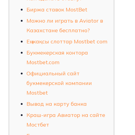
Биржа ставок MostBet
Можно ли играть в Aviator в
Казахстане бесплатно?
Ең жақсы слоттар Mostbet com
Букмекерская контора
Mostbet.com
Официальный сайт
букмекерской компании
Mostbet
Вывод на карту банка
Краш-игра Авиатор на сайте
Мостбет