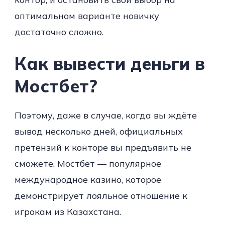
оптимальном варианте новичку
достаточно сложно.
Как вывести деньги в
Мостбет?
Поэтому, даже в случае, когда вы ждёте
вывод несколько дней, официальных
претензий к конторе вы предъявить не
сможете. Мостбет — популярное
международное казино, которое
демонстрирует лояльное отношение к
игрокам из Казахстана.