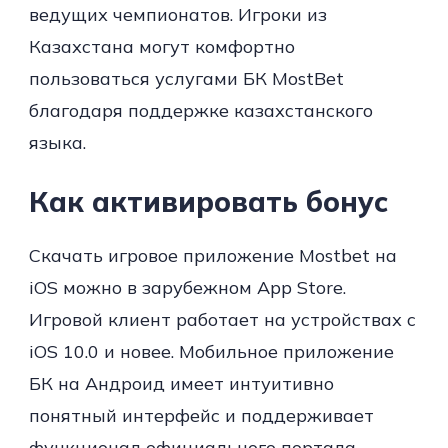
ведущих чемпионатов. Игроки из
Казахстана могут комфортно
пользоваться услугами БК MostBet
благодаря поддержке казахстанского
языка.
Как активировать бонус
Скачать игровое приложение Mostbet на
iOS можно в зарубежном App Store.
Игровой клиент работает на устройствах с
iOS 10.0 и новее. Мобильное приложение
БК на Андроид имеет интуитивно
понятный интерфейс и поддерживает
функционал официального портала.