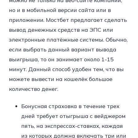
можно не только на веб-сайте компании,
но и в мобильной версии сайта или в
приложении. Мостбет предлагает сделать
вывод денежных средств на ЭПС или
электронные платёжные системы. Обычно,
если выбрать данный вариант вывода
выигрыша, то он занимает около 1-15
минут. Данный способ удобен тем, что вы
можете вывести на кошелёк большое
количество денег.
Бонусная страховка в течение трех
дней требует отыгрыша с вейджером
пять, на экспрессах-ставках, каждая
из которых должна включать три или