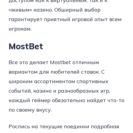
доступом как к виртуальным, так и к
«живым» казино. Обширный выбор
гарантирует приятный игровой опыт всем
игрокам.
MostBet
Все это делает Mostbet отличным
вариантом для любителей ставок. С
широким ассортиментом спортивных
событий, казино и разнообразных игр,
каждый геймер обязательно найдет что-то
по своему вкусу.
Роспись на текущие поединки подробная