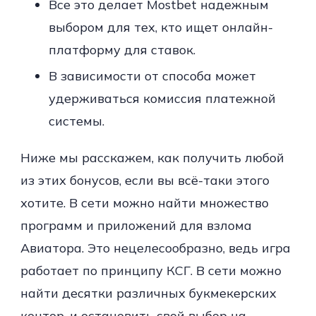
Все это делает Mostbet надежным
выбором для тех, кто ищет онлайн-
платформу для ставок.
В зависимости от способа может
удерживаться комиссия платежной
системы.
Ниже мы расскажем, как получить любой
из этих бонусов, если вы всё-таки этого
хотите. В сети можно найти множество
программ и приложений для взлома
Авиатора. Это нецелесообразно, ведь игра
работает по принципу КСГ. В сети можно
найти десятки различных букмекерских
контор, и остановить свой выбор на