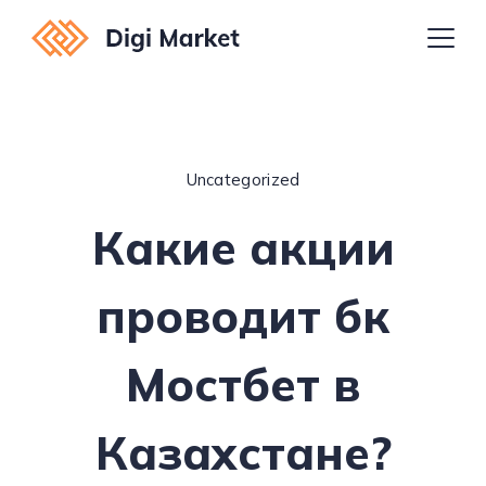
Uncategorized
Какие акции
проводит бк
Мостбет в
Казахстане?