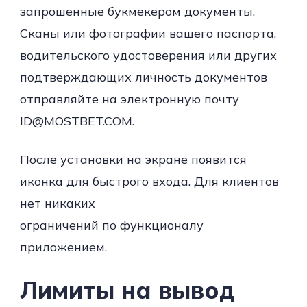
запрошенные букмекером документы.
Сканы или фотографии вашего паспорта,
водительского удостоверения или других
подтверждающих личность документов
отправляйте на электронную почту
ID@MOSTBET.COM.
После установки на экране появится
иконка для быстрого входа. Для клиентов
нет никаких
ограничений по функционалу
приложением.
Лимиты на вывод