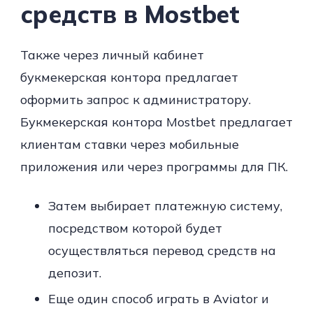
средств в Mostbet
Также через личный кабинет
букмекерская контора предлагает
оформить запрос к администратору.
Букмекерская контора Mostbet предлагает
клиентам ставки через мобильные
приложения или через программы для ПК.
Затем выбирает платежную систему,
посредством которой будет
осуществляться перевод средств на
депозит.
Еще один способ играть в Aviator и