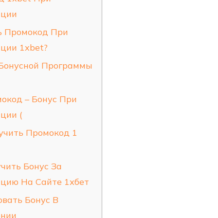
ации
ь Промокод При
ции 1xbet?
 Бонусной Программы
окод – Бонус При
ции (
учить Промокод 1
чить Бонус За
ацию На Сайте 1хбет
вать Бонус В
нии