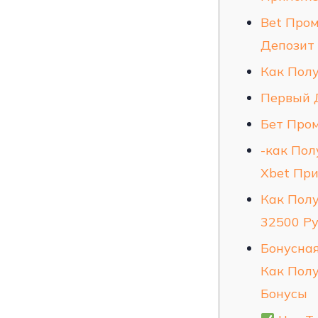
Bet Пром
Депозит
Как Полу
Первый 
Бет Пром
-как Пол
Xbet При
Как Полу
32500 Р
Бонусна
Как Пол
Бонусы