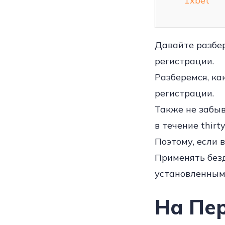
1xbet
Давайте разбер
регистрации.
Разберемся, ка
регистрации.
Также не забыв
в течение thirt
Поэтому, если в
Применять без
установленным
На Пе