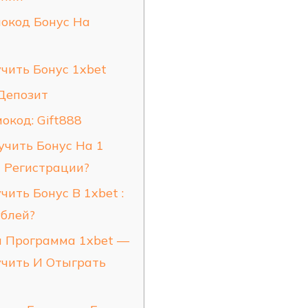
окод Бонус На
чить Бонус 1xbet
Депозит
окод: Gift888
учить Бонус На 1
 Регистрации?
чить Бонус В 1xbet :
ублей?
я Программа 1xbet —
учить И Отыграть