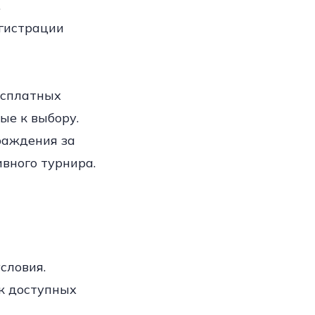
.
егистрации
есплатных
ые к выбору.
граждения за
ивного турнира.
словия.
к доступных