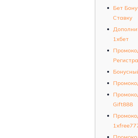
Бет Бону
Ставку
Дополни
1хбет
Промоко
Регистр
Бонусный
Промоко
Промокод
Gift888
Промокод
1xfree77
Промоко