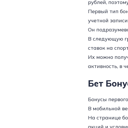
рублей, поэтом
Первый тип бон
учетной записи
Он подразумева
В следующую г
ставок на спор
Их можно получ
активность, в 
Бет Бону
Бонусы первого
В мобильной ве
На странице бо
акций и услови