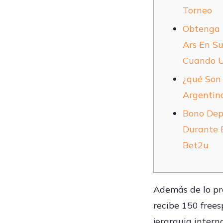
Torneo
Obtenga 
Ars En Su
Cuando U
¿qué Son
Argentin
Bono Dep
Durante E
Bet2u
Además de lo pre
recibe 150 frees
jerarquia inter