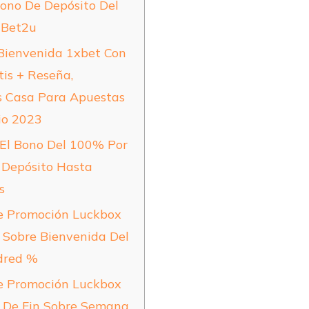
Bono De Depósito Del
 Bet2u
Bienvenida 1xbet Con
tis + Reseña,
s Casa Para Apuestas
io 2023
El Bono Del 100% Por
 Depósito Hasta
s
e Promoción Luckbox
 Sobre Bienvenida Del
dred %
e Promoción Luckbox
 De Fin Sobre Semana