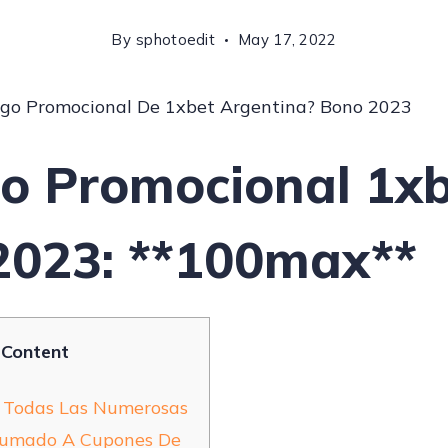
By
sphotoedit
May 17, 2022
igo Promocional De 1xbet Argentina? Bono 2023
o Promocional 1x
 2023: **100max**
Content
 Todas Las Numerosas
Sumado A Cupones De