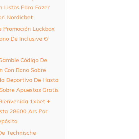
 Listos Para Fazer
on Nordicbet
e Promoción Luckbox
no De Inclusive €/
Gamble Código De
n Con Bono Sobre
da Deportivo De Hasta
Sobre Apuestas Gratis
Bienvenida 1xbet +
ta 28600 Ars Por
epósito
De Technische