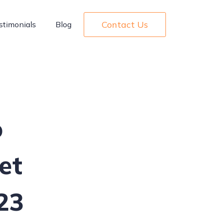
Contact Us
stimonials
Blog
o
et
23