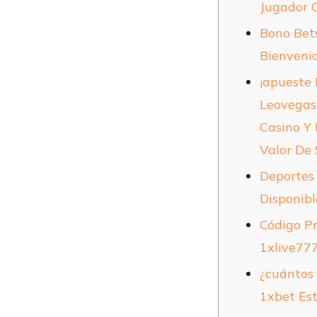
Jugador 
Bono Bet
Bienveni
¡apueste 
Leovegas
Casino Y
Valor De 
Deportes
Disponibl
Código P
1xlive777
¿cuántos
1xbet Est