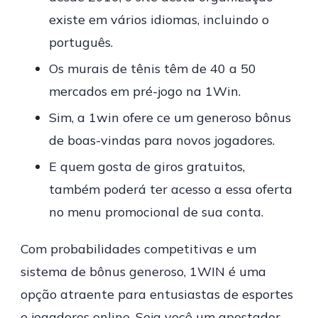
existe em vários idiomas, incluindo o
português.
Os murais de tênis têm de 40 a 50
mercados em pré-jogo na 1Win.
Sim, a 1win ofere ce um generoso bônus
de boas-vindas para novos jogadores.
E quem gosta de giros gratuitos,
também poderá ter acesso a essa oferta
no menu promocional de sua conta.
Com probabilidades competitivas e um
sistema de bônus generoso, 1WIN é uma
opção atraente para entusiastas de esportes
e jogadores online. Seja você um apostador