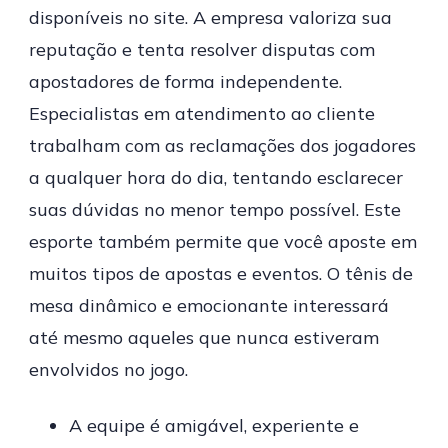
disponíveis no site. A empresa valoriza sua
reputação e tenta resolver disputas com
apostadores de forma independente.
Especialistas em atendimento ao cliente
trabalham com as reclamações dos jogadores
a qualquer hora do dia, tentando esclarecer
suas dúvidas no menor tempo possível. Este
esporte também permite que você aposte em
muitos tipos de apostas e eventos. O tênis de
mesa dinâmico e emocionante interessará
até mesmo aqueles que nunca estiveram
envolvidos no jogo.
A equipe é amigável, experiente e