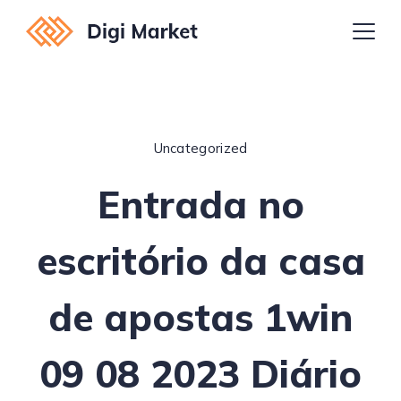
Uncategorized
Entrada no
escritório da casa
de apostas 1win
09 08 2023 Diário