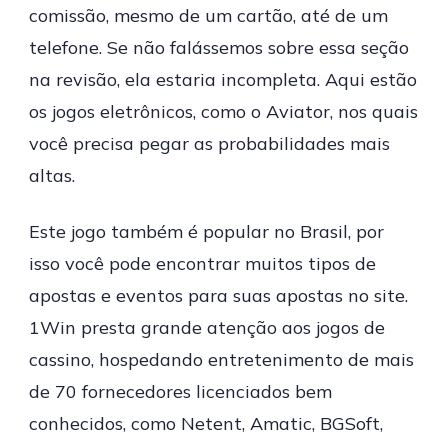
comissão, mesmo de um cartão, até de um
telefone. Se não falássemos sobre essa seção
na revisão, ela estaria incompleta. Aqui estão
os jogos eletrônicos, como o Aviator, nos quais
você precisa pegar as probabilidades mais
altas.
Este jogo também é popular no Brasil, por
isso você pode encontrar muitos tipos de
apostas e eventos para suas apostas no site.
1Win presta grande atenção aos jogos de
cassino, hospedando entretenimento de mais
de 70 fornecedores licenciados bem
conhecidos, como Netent, Amatic, BGSoft,