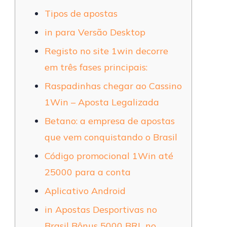
Tipos de apostas
in para Versão Desktop
Registo no site 1win decorre
em três fases principais:
Raspadinhas chegar ao Cassino
1Win – Aposta Legalizada
Betano: a empresa de apostas
que vem conquistando o Brasil
Código promocional 1Win até
25000 para a conta
Aplicativo Android
in Apostas Desportivas no
Brasil Bônus 5000 BRL no