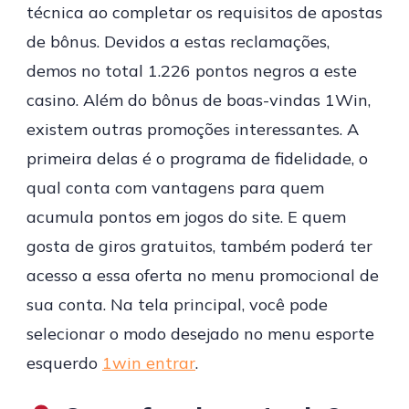
técnica ao completar os requisitos de apostas
de bônus. Devidos a estas reclamações,
demos no total 1.226 pontos negros a este
casino. Além do bônus de boas-vindas 1Win,
existem outras promoções interessantes. A
primeira delas é o programa de fidelidade, o
qual conta com vantagens para quem
acumula pontos em jogos do site. E quem
gosta de giros gratuitos, também poderá ter
acesso a essa oferta no menu promocional de
sua conta. Na tela principal, você pode
selecionar o modo desejado no menu esporte
esquerdo
1win entrar
.