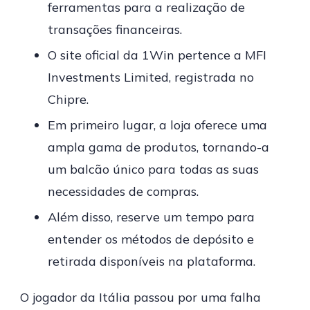
ferramentas para a realização de
transações financeiras.
O site oficial da 1Win pertence a MFI
Investments Limited, registrada no
Chipre.
Em primeiro lugar, a loja oferece uma
ampla gama de produtos, tornando-a
um balcão único para todas as suas
necessidades de compras.
Além disso, reserve um tempo para
entender os métodos de depósito e
retirada disponíveis na plataforma.
O jogador da Itália passou por uma falha