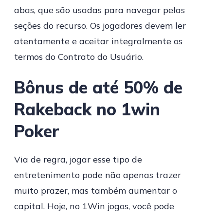
abas, que são usadas para navegar pelas
seções do recurso. Os jogadores devem ler
atentamente e aceitar integralmente os
termos do Contrato do Usuário.
Bônus de até 50% de
Rakeback no 1win
Poker
Via de regra, jogar esse tipo de
entretenimento pode não apenas trazer
muito prazer, mas também aumentar o
capital. Hoje, no 1Win jogos, você pode