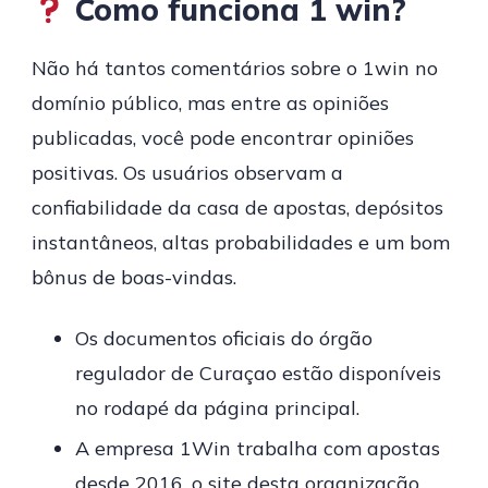
Como funciona 1 win?
Não há tantos comentários sobre o 1win no
domínio público, mas entre as opiniões
publicadas, você pode encontrar opiniões
positivas. Os usuários observam a
confiabilidade da casa de apostas, depósitos
instantâneos, altas probabilidades e um bom
bônus de boas-vindas.
Os documentos oficiais do órgão
regulador de Curaçao estão disponíveis
no rodapé da página principal.
A empresa 1Win trabalha com apostas
desde 2016, o site desta organização