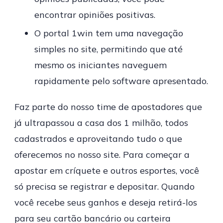
encontrar opiniões positivas.
O portal 1win tem uma navegação
simples no site, permitindo que até
mesmo os iniciantes naveguem
rapidamente pelo software apresentado.
Faz parte do nosso time de apostadores que
já ultrapassou a casa dos 1 milhão, todos
cadastrados e aproveitando tudo o que
oferecemos no nosso site. Para começar a
apostar em críquete e outros esportes, você
só precisa se registrar e depositar. Quando
você recebe seus ganhos e deseja retirá-los
para seu cartão bancário ou carteira