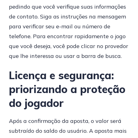
pedindo que você verifique suas informações
de contato. Siga as instruções na mensagem
para verificar seu e-mail ou número de
telefone. Para encontrar rapidamente o jogo
que você deseja, você pode clicar no provedor
que lhe interessa ou usar a barra de busca.
Licença e segurança:
priorizando a proteção
do jogador
Após a confirmação da aposta, o valor será
subtraído do saldo do usuário. A aposta mais