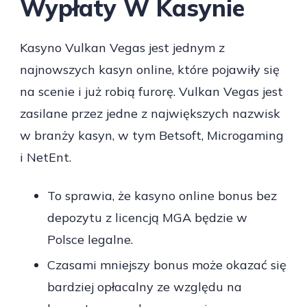
Wypłaty W Kasynie
Kasyno Vulkan Vegas jest jednym z
najnowszych kasyn online, które pojawiły się
na scenie i już robią furorę. Vulkan Vegas jest
zasilane przez jedne z największych nazwisk
w branży kasyn, w tym Betsoft, Microgaming
i NetEnt.
To sprawia, że kasyno online bonus bez
depozytu z licencją MGA będzie w
Polsce legalne.
Czasami mniejszy bonus może okazać się
bardziej opłacalny ze względu na