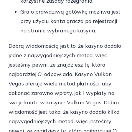
korzystne zasady rozegrania.
Gra o prawdziwą gotówkę możliwa jest
przy użyciu konta gracza po rejestracji
na stronie wybranego kasyna.
Dobrą wiadomością jest to, że kasyno dodało
jedne z najwygodniejszych metod, więc
jesteśmy pewni, że znajdziesz tę, która
najbardziej Ci odpowiada. Kasyno Vulkan
Vegas oferuje wiele metod płatności, aby
dokonać zarówno wpłaty, jak i wypłaty na
swoje konto w kasynie Vulkan Vegas. Dobra
wiadomość jest taka, że kasyno dodało kilka
najwygodniejszych metod, więc jesteśmy
pewni, że znajdziesz tę, która najbardziej Ci