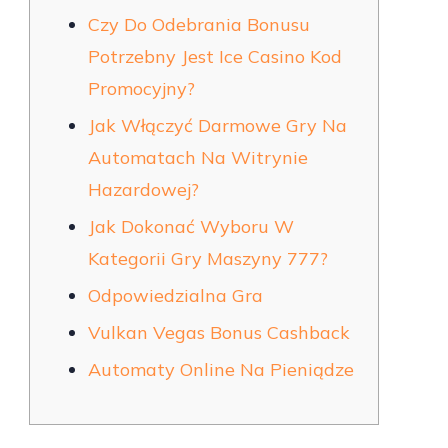
Czy Do Odebrania Bonusu
Potrzebny Jest Ice Casino Kod
Promocyjny?
Jak Włączyć Darmowe Gry Na
Automatach Na Witrynie
Hazardowej?
Jak Dokonać Wyboru W
Kategorii Gry Maszyny 777?
Odpowiedzialna Gra
Vulkan Vegas Bonus Cashback
Automaty Online Na Pieniądze