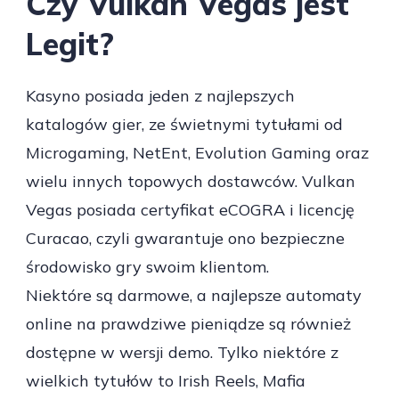
Czy Vulkan Vegas jest
Legit?
Kasyno posiada jeden z najlepszych
katalogów gier, ze świetnymi tytułami od
Microgaming, NetEnt, Evolution Gaming oraz
wielu innych topowych dostawców. Vulkan
Vegas posiada certyfikat eCOGRA i licencję
Curacao, czyli gwarantuje ono bezpieczne
środowisko gry swoim klientom.
Niektóre są darmowe, a najlepsze automaty
online na prawdziwe pieniądze są również
dostępne w wersji demo. Tylko niektóre z
wielkich tytułów to Irish Reels, Mafia