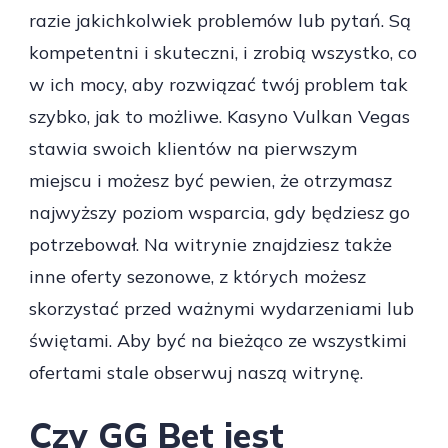
razie jakichkolwiek problemów lub pytań. Są
kompetentni i skuteczni, i zrobią wszystko, co
w ich mocy, aby rozwiązać twój problem tak
szybko, jak to możliwe. Kasyno Vulkan Vegas
stawia swoich klientów na pierwszym
miejscu i możesz być pewien, że otrzymasz
najwyższy poziom wsparcia, gdy będziesz go
potrzebował. Na witrynie znajdziesz także
inne oferty sezonowe, z których możesz
skorzystać przed ważnymi wydarzeniami lub
świętami. Aby być na bieżąco ze wszystkimi
ofertami stale obserwuj naszą witrynę.
Czy GG Bet jest