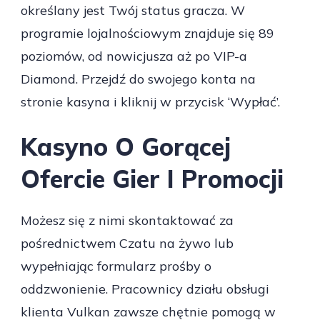
określany jest Twój status gracza. W
programie lojalnościowym znajduje się 89
poziomów, od nowicjusza aż po VIP-a
Diamond. Przejdź do swojego konta na
stronie kasyna i kliknij w przycisk ‘Wypłać’.
Kasyno O Gorącej
Ofercie Gier I Promocji
Możesz się z nimi skontaktować za
pośrednictwem Czatu na żywo lub
wypełniając formularz prośby o
oddzwonienie. Pracownicy działu obsługi
klienta Vulkan zawsze chętnie pomogą w