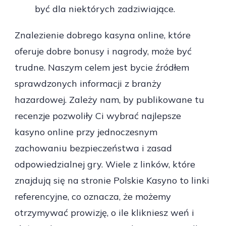
być dla niektórych zadziwiające.
Znalezienie dobrego kasyna online, które
oferuje dobre bonusy i nagrody, może być
trudne. Naszym celem jest bycie źródłem
sprawdzonych informacji z branży
hazardowej. Zależy nam, by publikowane tu
recenzje pozwoliły Ci wybrać najlepsze
kasyno online przy jednoczesnym
zachowaniu bezpieczeństwa i zasad
odpowiedzialnej gry. Wiele z linków, które
znajdują się na stronie Polskie Kasyno to linki
referencyjne, co oznacza, że możemy
otrzymywać prowizję, o ile klikniesz weń i