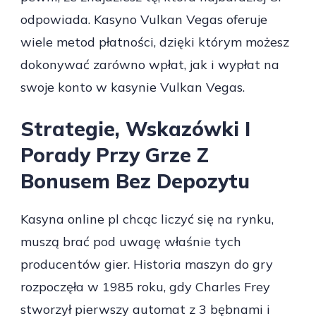
odpowiada. Kasyno Vulkan Vegas oferuje
wiele metod płatności, dzięki którym możesz
dokonywać zarówno wpłat, jak i wypłat na
swoje konto w kasynie Vulkan Vegas.
Strategie, Wskazówki I
Porady Przy Grze Z
Bonusem Bez Depozytu
Kasyna online pl chcąc liczyć się na rynku,
muszą brać pod uwagę właśnie tych
producentów gier. Historia maszyn do gry
rozpoczęła w 1985 roku, gdy Charles Frey
stworzył pierwszy automat z 3 bębnami i