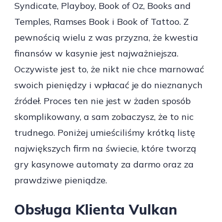
Syndicate, Playboy, Book of Oz, Books and
Temples, Ramses Book i Book of Tattoo. Z
pewnością wielu z was przyzna, że kwestia
finansów w kasynie jest najważniejsza.
Oczywiste jest to, że nikt nie chce marnować
swoich pieniędzy i wpłacać je do nieznanych
źródeł. Proces ten nie jest w żaden sposób
skomplikowany, a sam zobaczysz, że to nic
trudnego. Poniżej umieściliśmy krótką listę
największych firm na świecie, które tworzą
gry kasynowe automaty za darmo oraz za
prawdziwe pieniądze.
Obsługa Klienta Vulkan