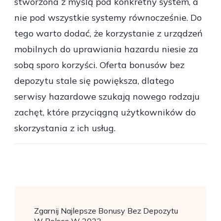
stworzona z myślą pod konkretny system, a
nie pod wszystkie systemy równocześnie. Do
tego warto dodać, że korzystanie z urządzeń
mobilnych do uprawiania hazardu niesie za
sobą sporo korzyści. Oferta bonusów bez
depozytu stale się powiększa, dlatego
serwisy hazardowe szukają nowego rodzaju
zachęt, które przyciągną użytkowników do
skorzystania z ich usług.
Zgarnij Najlepsze Bonusy Bez Depozytu
W Polsce W 2023