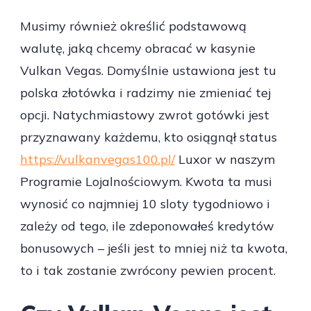
Musimy również określić podstawową
walutę, jaką chcemy obracać w kasynie
Vulkan Vegas. Domyślnie ustawiona jest tu
polska złotówka i radzimy nie zmieniać tej
opcji. Natychmiastowy zwrot gotówki jest
przyznawany każdemu, kto osiągnął status
https://vulkanvegas100.pl/
Luxor w naszym
Programie Lojalnościowym. Kwota ta musi
wynosić co najmniej 10 sloty tygodniowo i
zależy od tego, ile zdeponowałeś kredytów
bonusowych – jeśli jest to mniej niż ta kwota,
to i tak zostanie zwrócony pewien procent.