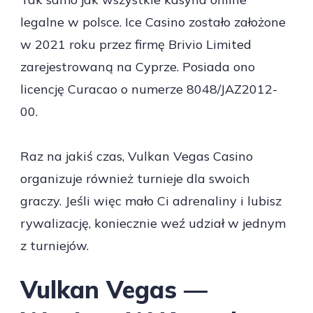
legalne w polsce. Ice Casino zostało założone
w 2021 roku przez firmę Brivio Limited
zarejestrowaną na Cyprze. Posiada ono
licencję Curacao o numerze 8048/JAZ2012-
00.
Raz na jakiś czas, Vulkan Vegas Casino
organizuje również turnieje dla swoich
graczy. Jeśli więc mało Ci adrenaliny i lubisz
rywalizację, koniecznie weź udział w jednym
z turniejów.
Vulkan Vegas —