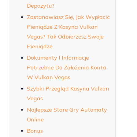
Depozytu?
Zastanawiasz Się, Jak Wypłacić
Pieniądze Z Kasyna Vulkan
Vegas? Tak Odbierzesz Swoje
Pieniądze
Dokumenty I Informacje
Potrzebne Do Założenia Konta
W Vulkan Vegas
Szybki Przegląd Kasyna Vulkan
Vegas
Najlepsze Stare Gry Automaty
Online
Bonus