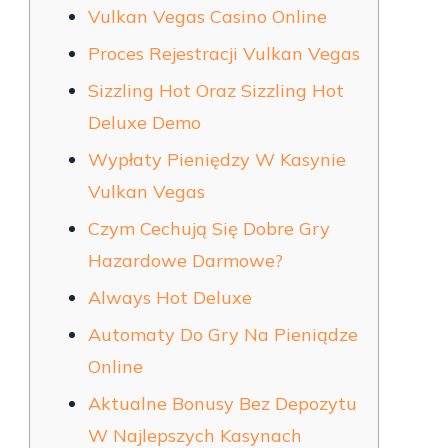
Vulkan Vegas Casino Online
Proces Rejestracji Vulkan Vegas
Sizzling Hot Oraz Sizzling Hot
Deluxe Demo
Wypłaty Pieniędzy W Kasynie
Vulkan Vegas
Czym Cechują Się Dobre Gry
Hazardowe Darmowe?
Always Hot Deluxe
Automaty Do Gry Na Pieniądze
Online
Aktualne Bonusy Bez Depozytu
W Najlepszych Kasynach