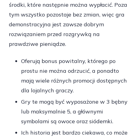
środki, które następnie można wypłacić. Poza
tym wszystko pozostaje bez zmian, więc gra
demonstracyjna jest zawsze dobrym
rozwiązaniem przed rozgrywką na
prawdziwe pieniądze.
Oferują bonus powitalny, którego po
prostu nie można odrzucić, a ponadto
mają wiele różnych promocji dostępnych
dla lojalnych graczy.
Gry te mogą być wyposażone w 3 bębny
lub maksymalnie 5, a głównymi
symbolami są owoce oraz siódemki.
Ich historia jest bardzo ciekawa, co może