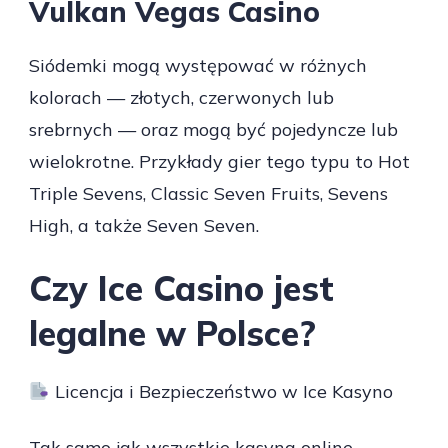
Vulkan Vegas Casino
Siódemki mogą występować w różnych
kolorach — złotych, czerwonych lub
srebrnych — oraz mogą być pojedyncze lub
wielokrotne. Przykłady gier tego typu to Hot
Triple Sevens, Classic Seven Fruits, Sevens
High, a także Seven Seven.
Czy Ice Casino jest
legalne w Polsce?
Licencja i Bezpieczeństwo w Ice Kasyno
Tak samo jak wszystkie kasyna online