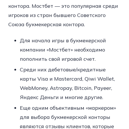
контора. Мостбет — это популярная среди
игроков из стран бывшего Советского
Союза букмекерская контора.
Для начала игры в букмекерской
компании «Мостбет» необходимо
пополнить свой игровой счет.
Среди них дебетовые/кредитные
карты Visa и Mastercard, Qiwi Wallet,
WebMoney, Astropay, Bitcoin, Payeer,
Яндекс Деньги и многие другие.
Еще одним объективным «маркером»
для выбора букмекерской конторы
являются отзывы клиентов, которые