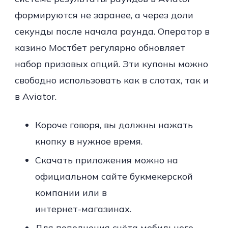
формируются не заранее, а через доли
секунды после начала раунда. Оператор в
казино Мостбет регулярно обновляет
набор призовых опций. Эти купоны можно
свободно использовать как в слотах, так и
в Aviator.
Короче говоря, вы должны нажать
кнопку в нужное время.
Скачать приложения можно на
официальном сайте букмекерской
компании или в
интернет-магазинах.
Для пополнения счёта мобильного