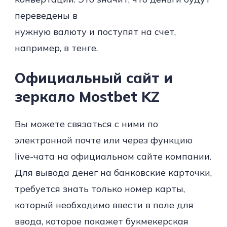
переведены в
нужную валюту и поступят на счет,
например, в тенге.
Официальный сайт и
зеркало Mostbet KZ
Вы можете связаться с ними по
электронной почте или через функцию
live-чата на официальном сайте компании.
Для вывода денег на банковские карточки,
требуется знать только номер карты,
который необходимо ввести в поле для
ввода, которое покажет букмекерская