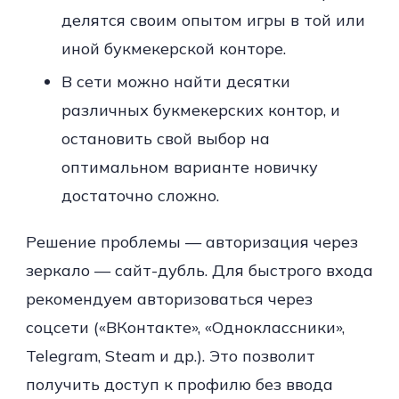
делятся своим опытом игры в той или
иной букмекерской конторе.
В сети можно найти десятки
различных букмекерских контор, и
остановить свой выбор на
оптимальном варианте новичку
достаточно сложно.
Решение проблемы — авторизация через
зеркало — сайт-дубль. Для быстрого входа
рекомендуем авторизоваться через
соцсети («ВКонтакте», «Одноклассники»,
Telegram, Steam и др.). Это позволит
получить доступ к профилю без ввода