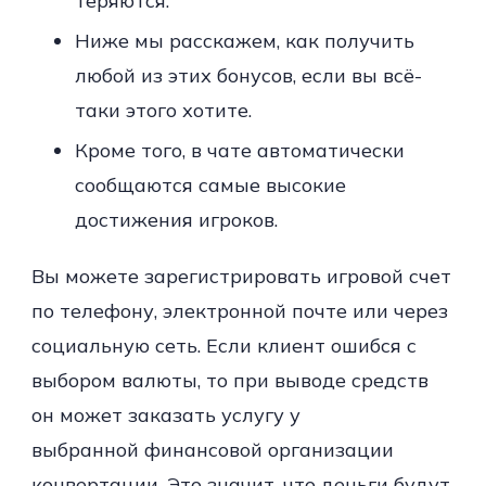
теряются.
Ниже мы расскажем, как получить
любой из этих бонусов, если вы всё-
таки этого хотите.
Кроме того, в чате автоматически
сообщаются самые высокие
достижения игроков.
Вы можете зарегистрировать игровой счет
по телефону, электронной почте или через
социальную сеть. Если клиент ошибся с
выбором валюты, то при выводе средств
он может заказать услугу у
выбранной финансовой организации
конвертации. Это значит, что деньги будут