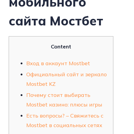
мобильного
сайта Мостбет
Content
Вход в аккаунт Mostbet
Официальный сайт и зеркало
Mostbet KZ
Почему стоит выбирать
Mostbet казино: плюсы игры
Есть вопросы? – Свяжитесь с
Mostbet в социальных сетях