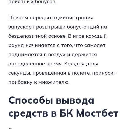
приятных бонусов.
Причем нередко администрация
запускает розыгрыши бонус-опций на
бездепозитной основе. В игре каждый
раунд начинается с того, что самолет
поднимается в воздух и держится
определенное время. Каждая доля
секунды, проведенная в полете, приносит
прибавку к множителю.
Способы вывода
средств в БК Мостбет