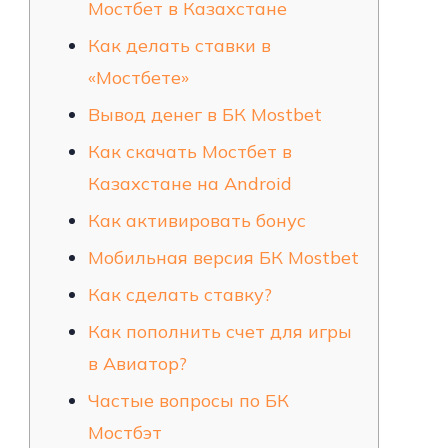
Мостбет в Казахстане
Как делать ставки в
«Мостбете»
Вывод денег в БК Mostbet
Как скачать Мостбет в
Казахстане на Android
Как активировать бонус
Мобильная версия БК Mostbet
Как сделать ставку?
Как пополнить счет для игры
в Авиатор?
Частые вопросы по БК
Мостбэт