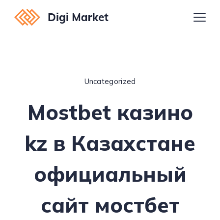
Uncategorized
Mostbet казино
kz в Казахстане
официальный
сайт мостбет