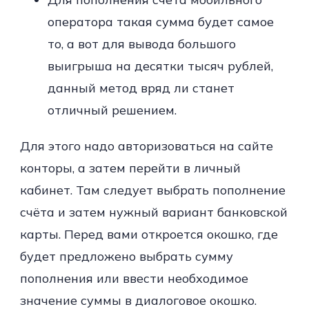
оператора такая сумма будет самое
то, а вот для вывода большого
выигрыша на десятки тысяч рублей,
данный метод вряд ли станет
отличный решением.
Для этого надо авторизоваться на сайте
конторы, а затем перейти в личный
кабинет. Там следует выбрать пополнение
счёта и затем нужный вариант банковской
карты. Перед вами откроется окошко, где
будет предложено выбрать сумму
пополнения или ввести необходимое
значение суммы в диалоговое окошко.