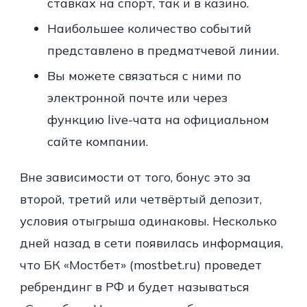
ставках на спорт, так и в казино.
Наибольшее количество событий
представлено в предматчевой линии.
Вы можете связаться с ними по
электронной почте или через
функцию live-чата на официальном
сайте компании.
Вне зависимости от того, бонус это за
второй, третий или четвёртый депозит,
условия отыгрыша одинаковы. Несколько
дней назад в сети появилась информация,
что БК «Мостбет» (mostbet.ru) проведет
ребрендинг в РФ и будет называться