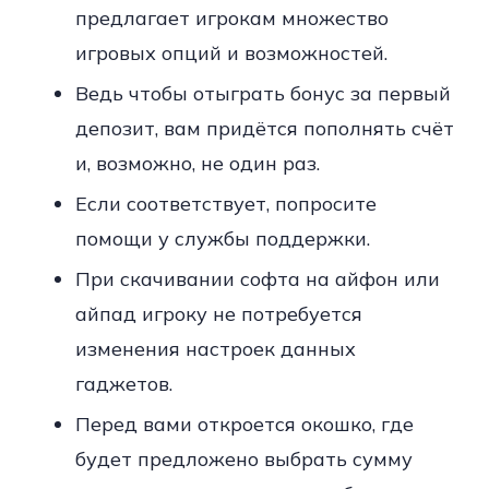
предлагает игрокам множество
игровых опций и возможностей.
Ведь чтобы отыграть бонус за первый
депозит, вам придётся пополнять счёт
и, возможно, не один раз.
Если соответствует, попросите
помощи у службы поддержки.
При скачивании софта на айфон или
айпад игроку не потребуется
изменения настроек данных
гаджетов.
Перед вами откроется окошко, где
будет предложено выбрать сумму