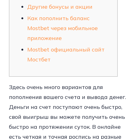
Другие бонусы и акции
Как пополнить баланс
Mostbet через мобильное
приложение
Mostbet официальный сайт
Мостбет
Здесь очень много вариантов для
пополнения вашего счета и вывода денег.
Деньги на счет поступают очень быстро,
свой выигрыш вы можете получить очень
быстро на протяжении суток. В онлайне
есть четкая и точная роспись на разные