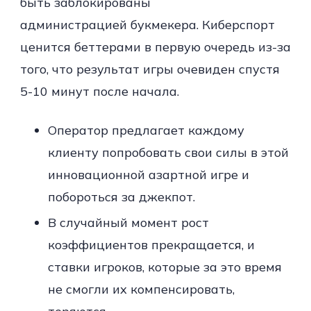
быть заблокированы
администрацией букмекера. Киберспорт
ценится беттерами в первую очередь из-за
того, что результат игры очевиден спустя
5-10 минут после начала.
Оператор предлагает каждому
клиенту попробовать свои силы в этой
инновационной азартной игре и
побороться за джекпот.
В случайный момент рост
коэффициентов прекращается, и
ставки игроков, которые за это время
не смогли их компенсировать,