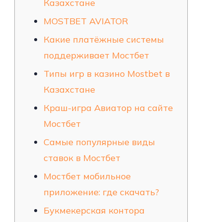
Казахстане
MOSTBET AVIATOR
Какие платёжные системы
поддерживает Мостбет
Типы игр в казино Mostbet в
Казахстане
Краш-игра Авиатор на сайте
Мостбет
Самые популярные виды
ставок в Мостбет
Мостбет мобильное
приложение: где скачать?
Букмекерская контора