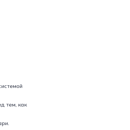
 системой
д тем, как
ари.