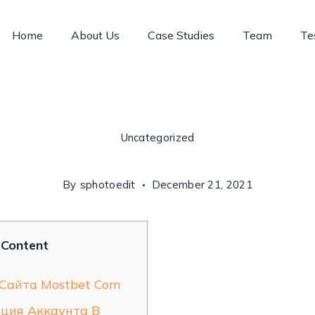
Home
About Us
Case Studies
Team
Te
Uncategorized
By
sphotoedit
December 21, 2021
Content
Сайта Mostbet Com
ация Аккаунта В