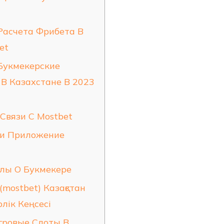
Расчета Фрибета В
et
Букмекерские
В Казахстане В 2023
Связи С Mostbet
ти Приложение
лы О Букмекере
(mostbet) Казақстан
лік Кеңсесі
гровые Слоты В