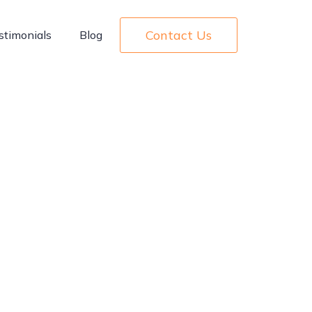
Contact Us
stimonials
Blog